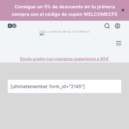
S
Consigue un 5% de descuento en tu primera
✕
a
compra con el código de cupón WELCOMECF5
l
t
a
r
a
l
Envío gratis con compras superiores a 85€
c
o
n
[ultimatemember form_id="2145"]
t
e
n
i
d
o