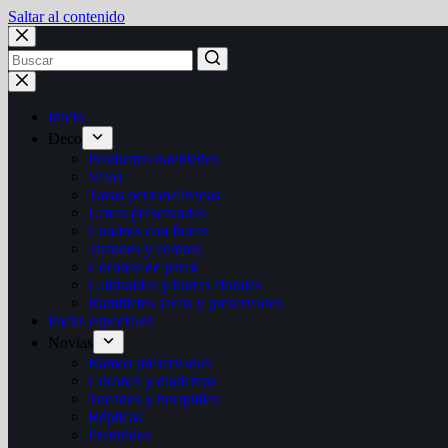
Saltar al contenido
Inicio
Deco
Productos navideños
Velas
Tazas personalizadas
Letras preservadas
Cuadros con flores
Jarrones y centros
Coronas de pared
Guirnaldas y barras florales
Ramilletes secos y preservados
Packs especiales
Novias
Ramos preservados
Coronas y diademas
Tocados y horquillas
Réplicas
Prendidos