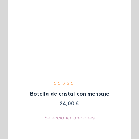
Valorado
con
5.00
Botella de cristal con mensaje
de 5
24,00
€
Seleccionar opciones