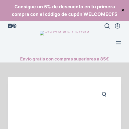
S
Consigue un 5% de descuento en tu primera
✕
a
compra con el código de cupón WELCOMECF5
l
t
a
r
a
l
Envío gratis con compras superiores a 85€
c
o
n
t
e
n
i
d
o