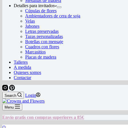
Medallas de madera
Detalles para invitados
Cúpulas de flores
Ambientadores de cera de soja
Velas
Jabones
Letras preservadas
Tazas personalizadas
Botellas con mensaje
Cuadros con flores
Marcasitios
Placas de madera
Talleres
A medida
Quienes somos
Contactar
Login
Search
Menu
Envío gratis con compras superiores a 85€
🔍