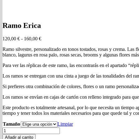
Ramo Erica
Rango
120,00
€
-
160,00
€
de
Ramo silvestre, personalizado en tonos tostados, rosas y crema. Las fl
precios:
blanco, lagurus en rosa palo, rosas secas, brooms y algunas flores más
desde
120,00 €
Para ver las réplicas de este ramo, las encontrarás en el apartado “répl
hasta
160,00 €
Los ramos se entregan con una cinta a juego de las tonalidades del ra
Si prefieres otra combinación de colores, flores o un ramo personali
Los ramos se envían en cajas de cartón con relleno integrado para que
Este producto es totalmente artesanal, por lo que necesita un tiempo
tiempo y tener todos los materiales necesarios para que quede tal y co
Tamaño
Limpiar
Ramo
Erica
Añadir al carrito