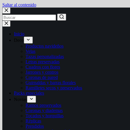
Saltar al contenido
Sin
resultados
Inicio
Deco
Productos navideños
Velas
Tazas personalizadas
Letras preservadas
Cuadros con flores
Jarrones y centros
Coronas de pared
Guirnaldas y barras florales
Ramilletes secos y preservados
Packs especiales
Novias
Ramos preservados
Coronas y diademas
Tocados y horquillas
Réplicas
Prendidos