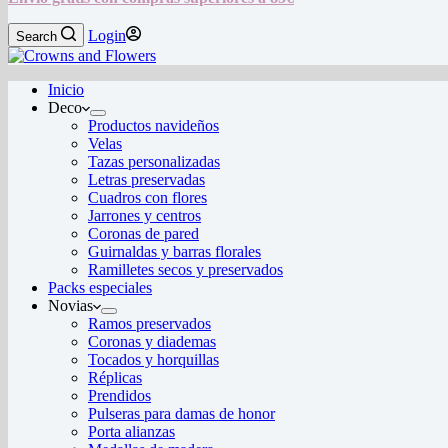
Login
Search
Inicio
Deco
Productos navideños
Velas
Tazas personalizadas
Letras preservadas
Cuadros con flores
Jarrones y centros
Coronas de pared
Guirnaldas y barras florales
Ramilletes secos y preservados
Packs especiales
Novias
Ramos preservados
Coronas y diademas
Tocados y horquillas
Réplicas
Prendidos
Pulseras para damas de honor
Porta alianzas