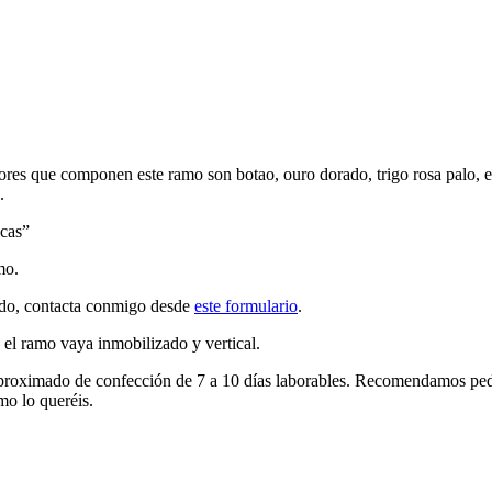
ores que componen este ramo son botao, ouro dorado, trigo rosa palo, eri
.
icas”
mo.
zado, contacta conmigo desde
este formulario
.
 el ramo vaya inmobilizado y vertical.
 aproximado de confección de 7 a 10 días laborables. Recomendamos pedi
mo lo queréis.