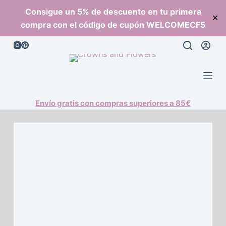
S
Consigue un 5% de descuento en tu primera
✕
a
compra con el código de cupón WELCOMECF5
l
t
a
r
a
l
Envío gratis con compras superiores a 85€
c
o
n
t
e
n
i
d
o