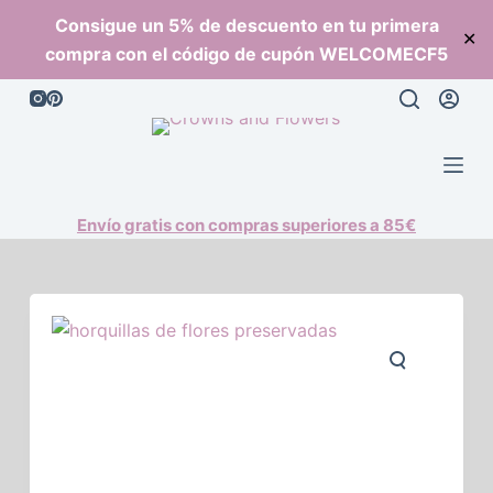
S
Consigue un 5% de descuento en tu primera
✕
a
compra con el código de cupón WELCOMECF5
l
t
a
r
a
l
Envío gratis con compras superiores a 85€
c
o
n
t
e
n
i
d
o