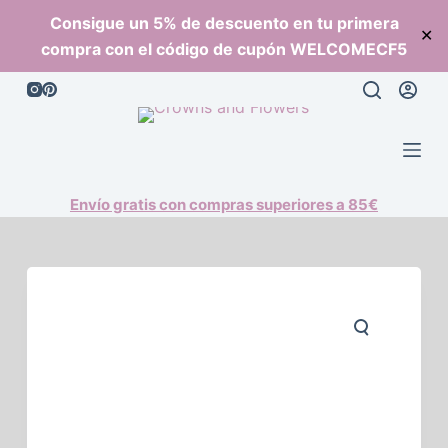
S
Consigue un 5% de descuento en tu primera
✕
a
compra con el código de cupón WELCOMECF5
l
t
a
r
a
l
Envío gratis con compras superiores a 85€
c
o
n
t
e
n
i
d
o