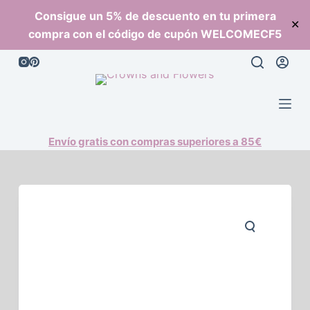
S
Consigue un 5% de descuento en tu primera
✕
a
compra con el código de cupón WELCOMECF5
l
t
a
r
a
l
Envío gratis con compras superiores a 85€
c
o
n
t
e
n
i
d
o