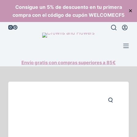
S
Consigue un 5% de descuento en tu primera
✕
a
compra con el código de cupón WELCOMECF5
l
t
a
r
a
l
Envío gratis con compras superiores a 85€
c
o
n
t
e
n
i
d
o