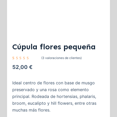
Cúpula flores pequeña
(
3
valoraciones de clientes)
Valorado
3
con
5.00
52,00
€
de 5 en
base a
valoraci
ones de
Ideal centro de flores con base de musgo
clientes
preservado y una rosa como elemento
principal. Rodeada de hortensias, phalaris,
broom, eucalipto y hill flowers, entre otras
muchas más flores.