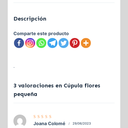
Descripción
Comparte este producto
.
3 valoraciones en
Cúpula flores
pequeña
Valorado
Joana Colomé
29/06/2023
con
5
de