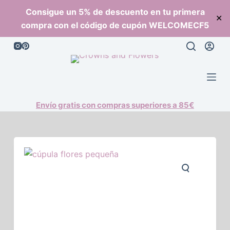
S
Consigue un 5% de descuento en tu primera
✕
a
compra con el código de cupón WELCOMECF5
l
t
a
r
a
l
Envío gratis con compras superiores a 85€
c
o
n
t
e
n
i
d
o