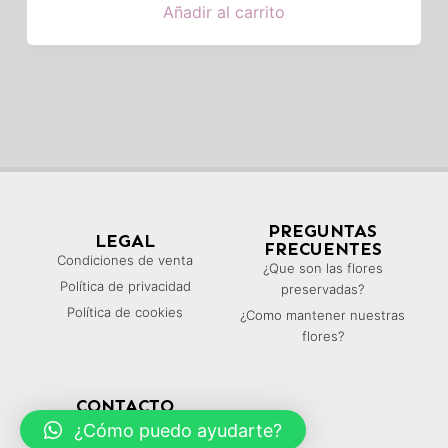
Añadir al carrito
PREGUNTAS
LEGAL
FRECUENTES
Condiciones de venta
¿Que son las flores
Política de privacidad
preservadas?
Política de cookies
¿Como mantener nuestras
flores?
CONTACTO
Teléfono: (+34) 616 339 685
¿Cómo puedo ayudarte?