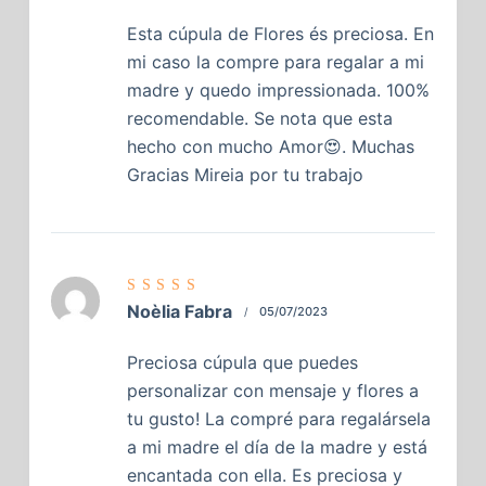
5
Esta cúpula de Flores és preciosa. En
mi caso la compre para regalar a mi
madre y quedo impressionada. 100%
recomendable. Se nota que esta
hecho con mucho Amor😍. Muchas
Gracias Mireia por tu trabajo
Valorado
Noèlia Fabra
05/07/2023
con
5
de
5
Preciosa cúpula que puedes
personalizar con mensaje y flores a
tu gusto! La compré para regalársela
a mi madre el día de la madre y está
encantada con ella. Es preciosa y