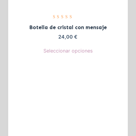
Valorado
con
5.00
Botella de cristal con mensaje
de 5
24,00
€
Seleccionar opciones