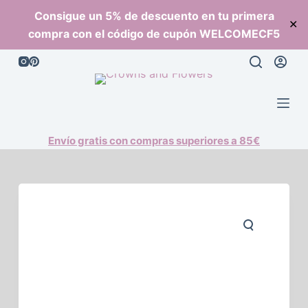
S
Consigue un 5% de descuento en tu primera
✕
a
compra con el código de cupón WELCOMECF5
l
t
a
r
a
l
Envío gratis con compras superiores a 85€
c
o
n
t
e
n
i
d
o