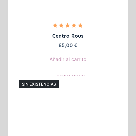
Valorado
con
5.00
Centro Rous
de 5
85,00
€
Añadir al carrito
SIN EXISTENCIAS