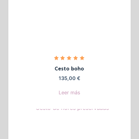
Valorado
con
5.00
Cesto boho
de 5
135,00
€
Leer más