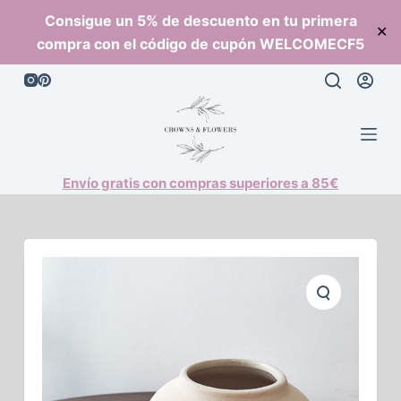
S
Consigue un 5% de descuento en tu primera
✕
a
compra con el código de cupón WELCOMECF5
l
t
a
r
a
l
Envío gratis con compras superiores a 85€
c
o
n
t
e
n
i
d
o