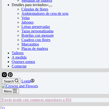
Medallas de madera
Detalles para invitados
Cúpulas de flores
Ambientadores de cera de soja
Velas
Jabones
Letras preservadas
Tazas personalizadas
Botellas con mensaje
Cuadros con flores
Marcasitios
Placas de madera
Talleres
A medida
Quienes somos
Contactar
Login
Search
Menu
Envío gratis con compras superiores a 85€
🔍