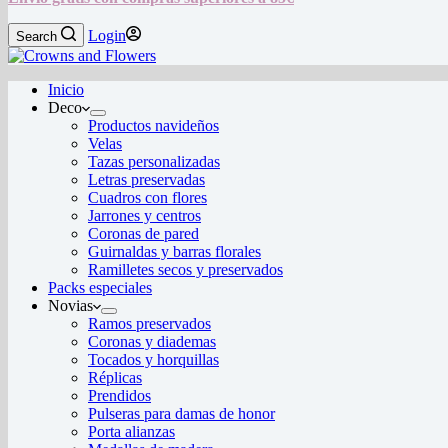
Login
Search
Inicio
Deco
Productos navideños
Velas
Tazas personalizadas
Letras preservadas
Cuadros con flores
Jarrones y centros
Coronas de pared
Guirnaldas y barras florales
Ramilletes secos y preservados
Packs especiales
Novias
Ramos preservados
Coronas y diademas
Tocados y horquillas
Réplicas
Prendidos
Pulseras para damas de honor
Porta alianzas