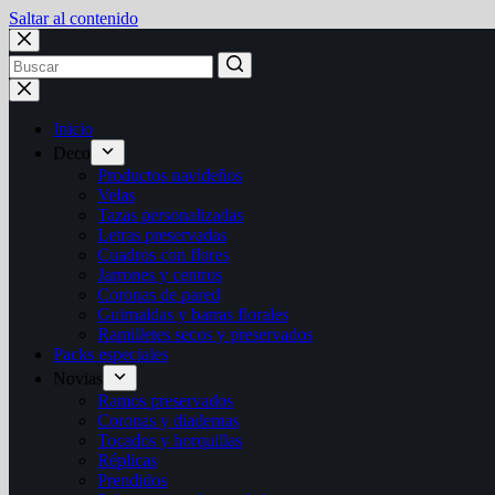
Saltar al contenido
Inicio
Deco
Productos navideños
Velas
Tazas personalizadas
Letras preservadas
Cuadros con flores
Jarrones y centros
Coronas de pared
Guirnaldas y barras florales
Ramilletes secos y preservados
Packs especiales
Novias
Ramos preservados
Coronas y diademas
Tocados y horquillas
Réplicas
Prendidos