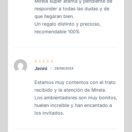
Mireia súper atenta y pendiente de
responder a todas las dudas y de
que llegaran bien.
Un regalo distinto y precioso,
recomendable 100%
Valorado
Jenni
26/06/2024
con
5
de
5
Estamos muy contentos con el trato
recibido y la atención de Mireia.
Los ambientadores son muy bonitos,
huelen increible y han encantado a
los invitados.