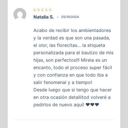
Valorado
Natalia S.
25/10/2024
con
5
de
5
Acabo de recibir los ambientadores
y la verdad es que son una pasada,
el olor, las florecitas… la etiqueta
personalizada para el bautizo de mis
hijas, son perfectos!!! Mireia es un
encanto, todo el proceso super fácil
y con confianza en que todo iba a
salir fenomenal y a tiempo!
Desde luego que si tengo que hacer
en otra ocasión detallitod volveré a
pedirlos de nuevo aquí! ❤️❤️❤️