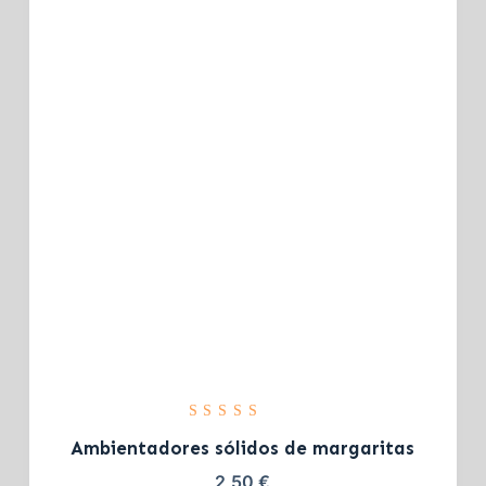
Valorado
con
5.00
Ambientadores sólidos de margaritas
de 5
2,50
€