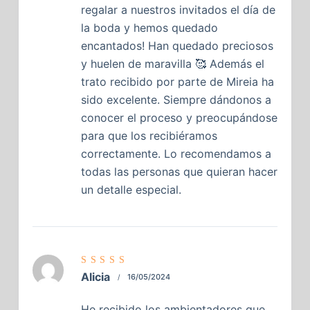
regalar a nuestros invitados el día de
la boda y hemos quedado
encantados! Han quedado preciosos
y huelen de maravilla 🥰 Además el
trato recibido por parte de Mireia ha
sido excelente. Siempre dándonos a
conocer el proceso y preocupándose
para que los recibiéramos
correctamente. Lo recomendamos a
todas las personas que quieran hacer
un detalle especial.
Valorado
Alicia
16/05/2024
con
5
de
5
He recibido los ambientadores que