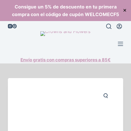
S
Consigue un 5% de descuento en tu primera
✕
a
compra con el código de cupón WELCOMECF5
l
t
a
r
a
l
Envío gratis con compras superiores a 85€
c
o
n
t
e
n
i
d
o