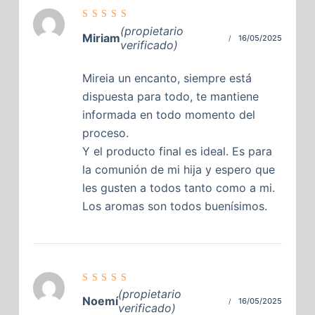
Valorado
(propietario
con
5
de
Miriam
16/05/2025
5
verificado)
Mireia un encanto, siempre está
dispuesta para todo, te mantiene
informada en todo momento del
proceso.
Y el producto final es ideal. Es para
la comunión de mi hija y espero que
les gusten a todos tanto como a mi.
Los aromas son todos buenísimos.
Valorado
(propietario
con
5
de
Noemí
16/05/2025
5
verificado)