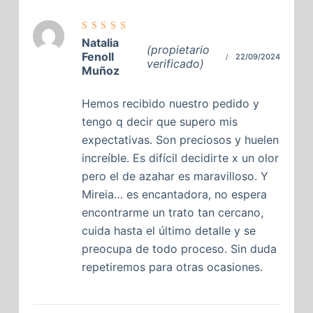
Valorado
Natalia
con
5
de
(propietario
5
Fenoll
22/09/2024
verificado)
Muñoz
Hemos recibido nuestro pedido y
tengo q decir que supero mis
expectativas. Son preciosos y huelen
increíble. Es difícil decidirte x un olor
pero el de azahar es maravilloso. Y
Mireia… es encantadora, no espera
encontrarme un trato tan cercano,
cuida hasta el último detalle y se
preocupa de todo proceso. Sin duda
repetiremos para otras ocasiones.