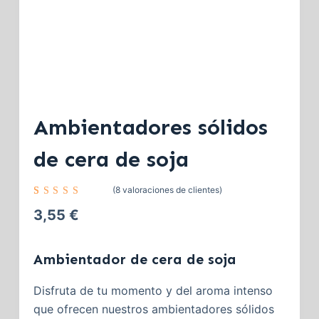
Ambientadores sólidos
de cera de soja
(
8
valoraciones de clientes)
Valorado
8
con
5.00
3,55
€
de 5 en
base a
valoraci
ones de
Ambientador de cera de soja
clientes
Disfruta de tu momento y del aroma intenso
que ofrecen nuestros ambientadores sólidos