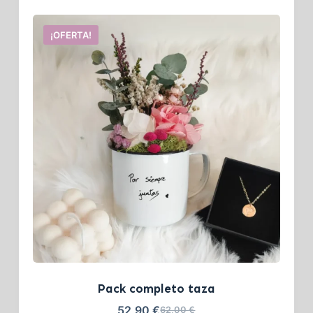
¡OFERTA!
Pack completo taza
52,90
€
62,00
€