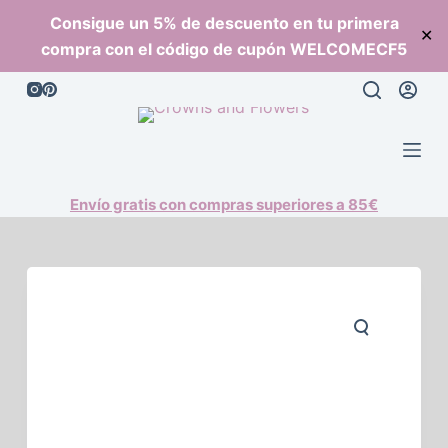
S
Consigue un 5% de descuento en tu primera
✕
a
compra con el código de cupón WELCOMECF5
l
t
a
r
a
l
Envío gratis con compras superiores a 85€
c
o
n
t
e
n
i
d
o