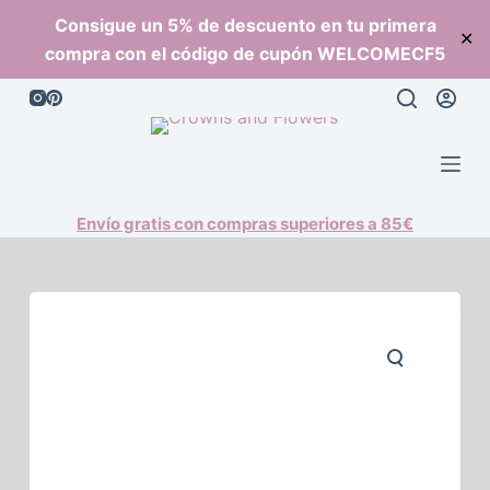
S
Consigue un 5% de descuento en tu primera
✕
a
compra con el código de cupón WELCOMECF5
l
t
a
r
a
l
Envío gratis con compras superiores a 85€
c
o
n
t
e
n
i
d
o