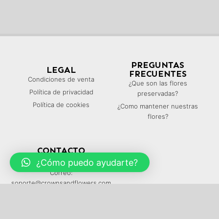
PREGUNTAS
LEGAL
FRECUENTES
Condiciones de venta
¿Que son las flores
Política de privacidad
preservadas?
Política de cookies
¿Como mantener nuestras
flores?
CONTACTO
Teléfono: (+34) 616 339 685
¿Cómo puedo ayudarte?
Correo:
soporte@crownsandflowers.com
Copyright ©
2026
Crowns and Flowers