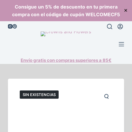
S
Consigue un 5% de descuento en tu primera
✕
a
compra con el código de cupón WELCOMECF5
l
t
a
r
a
l
Envío gratis con compras superiores a 85€
c
o
n
t
SIN EXISTENCIAS
e
n
i
d
o