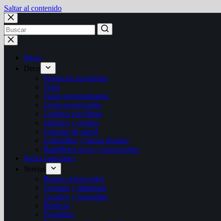
Saltar al contenido
Inicio
Deco
Productos navideños
Velas
Tazas personalizadas
Letras preservadas
Cuadros con flores
Jarrones y centros
Coronas de pared
Guirnaldas y barras florales
Ramilletes secos y preservados
Packs especiales
Novias
Ramos preservados
Coronas y diademas
Tocados y horquillas
Réplicas
Prendidos