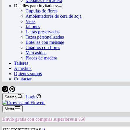
Medallas de madera
Detalles para invitados
Cúpulas de flores
Ambientadores de cera de soja
Velas
Jabones
Letras preservadas
Tazas personalizadas
Botellas con mensaje
Cuadros con flores
Marcasitios
Placas de madera
Talleres
A medida
Quienes somos
Contactar
Login
Search
Menu
Envío gratis con compras superiores a 85€
SIN EXISTENCIAS
🔍