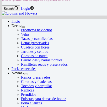
Login
Search
Inicio
Deco
Productos navideños
Velas
Tazas personalizadas
Letras preservadas
Cuadros con flores
Jarrones y centros
Coronas de pared
Guirnaldas y barras florales
Ramilletes secos y preservados
Packs especiales
Novias
Ramos preservados
Coronas y diademas
Tocados y horquillas
Réplicas
Prendidos
Pulseras para damas de honor
Porta alianzas