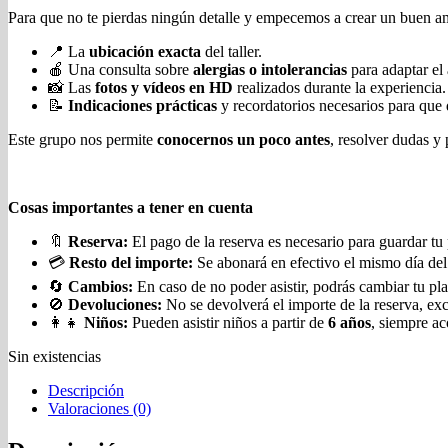
Para que no te pierdas ningún detalle y empecemos a crear un buen a
📍
La
ubicación exacta
del taller.
🍎
Una consulta sobre
alergias o intolerancias
para adaptar el
📸
Las
fotos y vídeos en HD
realizados durante la experiencia.
📝
Indicaciones prácticas
y recordatorios necesarios para que d
Este grupo nos permite
conocernos un poco antes
, resolver dudas y 
Cosas importantes a tener en cuenta
🔖
Reserva:
El pago de la reserva es necesario para guardar tu 
💳
Resto del importe:
Se abonará en efectivo el mismo día del t
🔄
Cambios:
En caso de no poder asistir, podrás cambiar tu pl
🚫
Devoluciones:
No se devolverá el importe de la reserva, exce
👩
Niños:
Pueden asistir niños a partir de
6 años
, siempre a
Sin existencias
Descripción
Valoraciones (0)