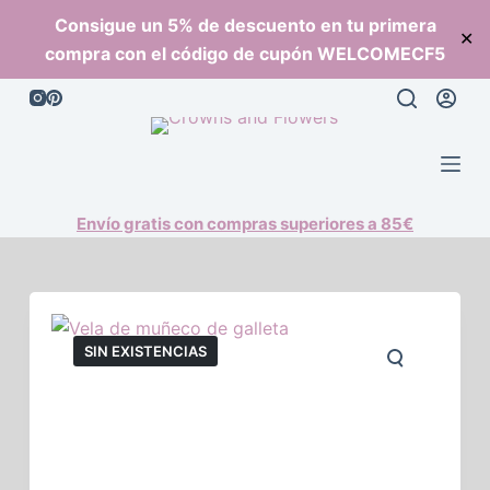
S
Consigue un 5% de descuento en tu primera
✕
a
compra con el código de cupón WELCOMECF5
l
t
a
r
a
l
Envío gratis con compras superiores a 85€
c
o
n
t
SIN EXISTENCIAS
e
n
i
d
o