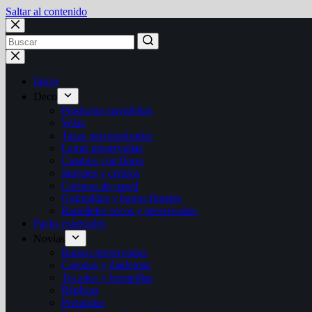
Saltar al contenido
Sin
resultados
Inicio
Deco
Productos navideños
Velas
Tazas personalizadas
Letras preservadas
Cuadros con flores
Jarrones y centros
Coronas de pared
Guirnaldas y barras florales
Ramilletes secos y preservados
Packs especiales
Novias
Ramos preservados
Coronas y diademas
Tocados y horquillas
Réplicas
Prendidos