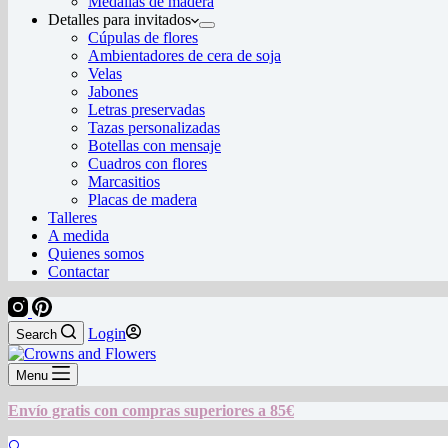
Medallas de madera
Detalles para invitados
Cúpulas de flores
Ambientadores de cera de soja
Velas
Jabones
Letras preservadas
Tazas personalizadas
Botellas con mensaje
Cuadros con flores
Marcasitios
Placas de madera
Talleres
A medida
Quienes somos
Contactar
Login
Search
Menu
Envío gratis con compras superiores a 85€
🔍