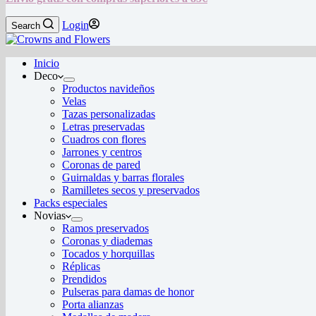
Login
Search
Inicio
Deco
Productos navideños
Velas
Tazas personalizadas
Letras preservadas
Cuadros con flores
Jarrones y centros
Coronas de pared
Guirnaldas y barras florales
Ramilletes secos y preservados
Packs especiales
Novias
Ramos preservados
Coronas y diademas
Tocados y horquillas
Réplicas
Prendidos
Pulseras para damas de honor
Porta alianzas