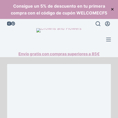
S
Consigue un 5% de descuento en tu primera
✕
a
compra con el código de cupón WELCOMECF5
l
t
a
r
a
l
Envío gratis con compras superiores a 85€
c
o
n
t
e
n
i
d
o