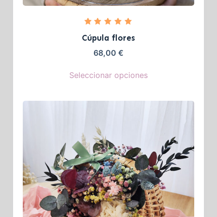
Valorado
con
5.00
Cúpula flores
de 5
68,00
€
Seleccionar opciones