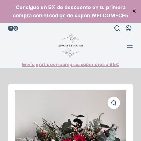
S
Consigue un 5% de descuento en tu primera
✕
a
compra con el código de cupón WELCOMECF5
l
t
a
r
a
l
Envío gratis con compras superiores a 85€
c
o
n
t
e
n
i
d
o