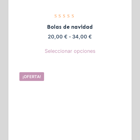
Valorado
con
5.00
Bolas de navidad
de 5
20,00
€
-
34,00
€
Seleccionar opciones
¡OFERTA!