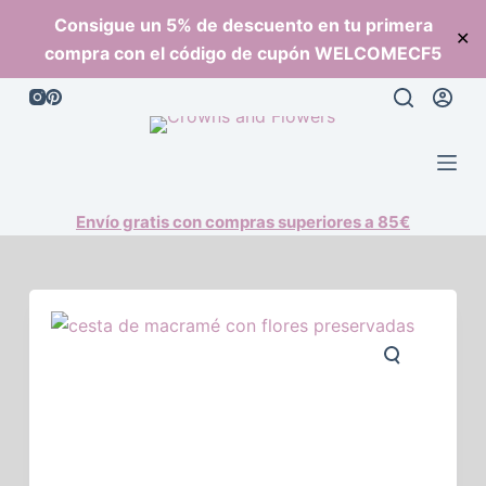
S
Consigue un 5% de descuento en tu primera
✕
a
compra con el código de cupón WELCOMECF5
l
t
a
r
a
l
Envío gratis con compras superiores a 85€
c
o
n
t
e
n
i
d
o