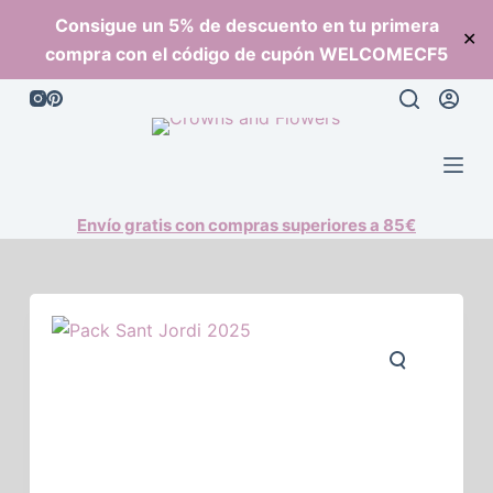
S
Consigue un 5% de descuento en tu primera
✕
a
compra con el código de cupón WELCOMECF5
l
t
a
r
a
l
Envío gratis con compras superiores a 85€
c
o
n
t
e
n
i
d
o