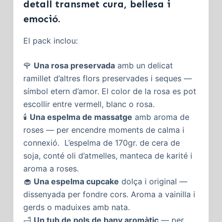
detall transmet cura, bellesa i
emoció.
El pack inclou:
🌹
Una rosa preservada
amb un delicat
ramillet d’altres flors preservades i seques —
símbol etern d’amor. El color de la rosa es pot
escollir entre vermell, blanc o rosa.
🕯️
Una espelma de massatge
amb aroma de
roses — per encendre moments de calma i
connexió. L’espelma de 170gr. de cera de
soja, conté oli d’atmelles, manteca de karité i
aroma a roses.
🧁
Una espelma cupcake
dolça i original —
dissenyada per fondre cors. Aroma a vainilla i
gerds o maduixes amb nata.
🛁
Un tub de pols de bany aromàtic
— per