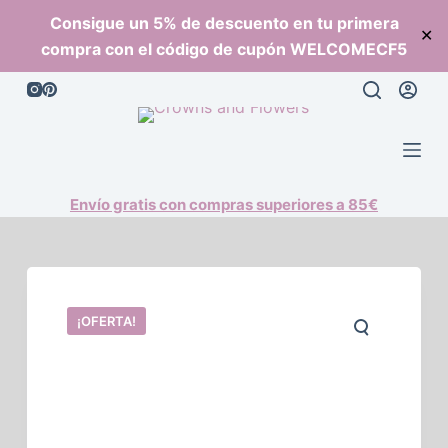
S
Consigue un 5% de descuento en tu primera
✕
a
compra con el código de cupón WELCOMECF5
l
t
a
r
a
l
Envío gratis con compras superiores a 85€
c
o
n
t
¡OFERTA!
e
n
i
d
o