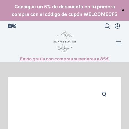
S
Consigue un 5% de descuento en tu primera
✕
a
compra con el código de cupón WELCOMECF5
l
t
a
r
a
l
Envío gratis con compras superiores a 85€
c
o
n
t
e
n
i
d
o