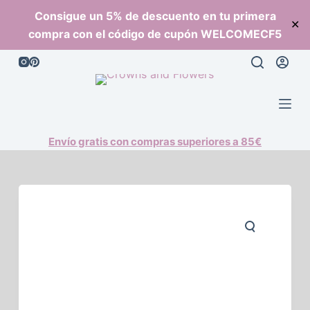
S
Consigue un 5% de descuento en tu primera
✕
a
compra con el código de cupón WELCOMECF5
l
t
a
r
a
l
Envío gratis con compras superiores a 85€
c
o
n
t
e
n
i
d
o