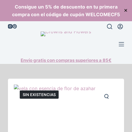
S
Consigue un 5% de descuento en tu primera
✕
a
compra con el código de cupón WELCOMECF5
l
t
a
r
a
l
Envío gratis con compras superiores a 85€
c
o
n
t
SIN EXISTENCIAS
e
n
i
d
o