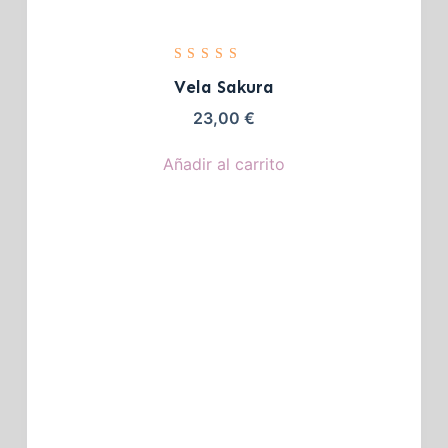
Valorado
con
5.00
Vela Sakura
de 5
23,00
€
Añadir al carrito